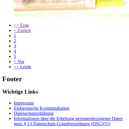
<<
Erste
<
Zurück
1
2
3
4
5
>
Vor
>>
Letzte
Footer
Wichtige Links
Impressum
Elektronische Kommunikation
Datenschutzerklärung
Informationen über die Erhebung personenbezogener Daten
gem. § 13 Datenschutz-Grundverordnung (DSGVO)